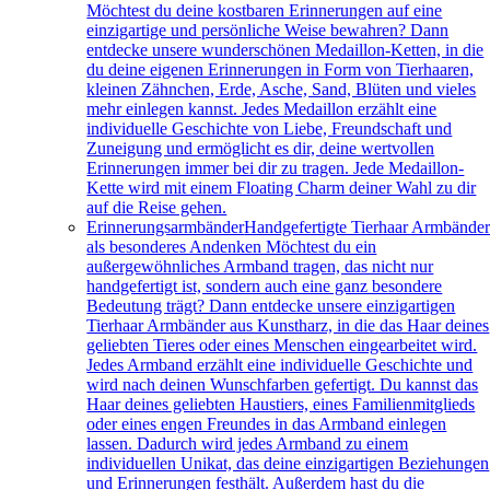
Möchtest du deine kostbaren Erinnerungen auf eine
einzigartige und persönliche Weise bewahren? Dann
entdecke unsere wunderschönen Medaillon-Ketten, in die
du deine eigenen Erinnerungen in Form von Tierhaaren,
kleinen Zähnchen, Erde, Asche, Sand, Blüten und vieles
mehr einlegen kannst. Jedes Medaillon erzählt eine
individuelle Geschichte von Liebe, Freundschaft und
Zuneigung und ermöglicht es dir, deine wertvollen
Erinnerungen immer bei dir zu tragen. Jede Medaillon-
Kette wird mit einem Floating Charm deiner Wahl zu dir
auf die Reise gehen.
Erinnerungsarmbänder
Handgefertigte Tierhaar Armbände
als besonderes Andenken Möchtest du ein
außergewöhnliches Armband tragen, das nicht nur
handgefertigt ist, sondern auch eine ganz besondere
Bedeutung trägt? Dann entdecke unsere einzigartigen
Tierhaar Armbänder aus Kunstharz, in die das Haar deines
geliebten Tieres oder eines Menschen eingearbeitet wird.
Jedes Armband erzählt eine individuelle Geschichte und
wird nach deinen Wunschfarben gefertigt. Du kannst das
Haar deines geliebten Haustiers, eines Familienmitglieds
oder eines engen Freundes in das Armband einlegen
lassen. Dadurch wird jedes Armband zu einem
individuellen Unikat, das deine einzigartigen Beziehungen
und Erinnerungen festhält. Außerdem hast du die