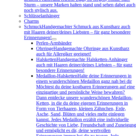
Sturm – unsere Marken halten stand und sehen dabei auch
noch stylisch aus.
Schlüsselanhänger
Charms
Schmuck
Handgemachter Schmuck aus Kunstharz auch
mit Haaren deiner/deines Liebsten – für ganz besondere
Erinnerungen!
Perlen-Armbänder
Ohrringe
Handgemachte Ohrringe aus Kunstharz
auch für Allergiker geeignet!
Halsketten
Handgemachte Halsketten-Anhänger
auch mit Haaren deiner/deines Liebsten – für ganz
besondere Erinnerungen!
Medaillon-Halsketten
Halte deine Erinnerungen in
einem wunderschönen Medaillon ganz nah bei dir
Möchtest du deine kostbaren Erinnerungen auf eine
einzigartige und persönliche Weise bewahren?
Dann entdecke unsere wunderschönen Medaillon-
Ketten, in die du deine eigenen Erinnerungen in
Form von Tierhaaren, kleinen Zähnchen, Erde,
Asche, Sand, Blüten und vieles mehr einlegen
kannst. Jedes Medaillon erzählt eine individuelle
Geschichte von Liebe, Freundschaft und Zuneigun
und ermöglicht es dir, deine wertvollen
Erinnerungen immer bei dir zu tragen. Jede