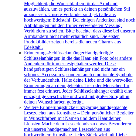
Möglichkeit, die Wunschfarben für das Armband
auszuwählen, um es perfekt an deinen persönlichen Stil
anzupassen. Unsere Verbinder sind jetzt alle aus
hochwertigem Edelstahl! Bei einigen Andenken sind noch
Abbildungen mit den früher verwendeten Messing-
Verbindern zu sehen. Bitte beachte, dass diese bei unseren
Armbändern nicht mehr erhältlich sind. Die ersten
Produktbilder zeigen bereits die neuen Charms aus
Edelstahl.
Erinnerungs-Schlüsselanhänger
Handgefertigte
Schlüsselanhänger, in die das Haar, ein Foto oder andere
Andenken für immer festgehalten werden Diese
handgefertigten Schlüsselanhänger sind nicht nur ein
schönes Accessoires, sondern auch emotionale Symbole
der Verbundenheit. Halte deine Liebe und die wertvollen
Erinnerungen an dein geliebtes Tier oder Menschen für
immer fest erinnert. Jeder Schlüsselanhänger erzählt eine
einzigartige Geschichte und wird mit großer Sorgfalt in
deinen Wunschfarben gefertigt.
Weitere Erinnerungsstücke
Einzigartige handgemachte
Lesezeichen aus Kunstharz – Dein persönlicher Begleiter
in Wunschfarben mit Namen und dem Haar deiner
Liebsten Mache dein Leseerlebnis zu etwas Besonderem
mit unseren handgemachten Lesezeichen aus
hochwertigem Kunstharz. Jedes Stück wird mit Liebe