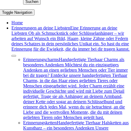
Suchen
Toggle Navigation
Home
Erinnerungen an deine Liebsten
Eine Erinnerung an deine
Liebsten Ob als Schmuckstück oder Schlüsselanhänger – wir
arbeiten auf Wunsch ein Bild, Haare, kleine Zähne oder Federn
deines Schatzes in dein persönliches Unikat ein. So hast du eine
Erinnerung für die Ewigkeit, die du immer bei dir tragen kannst.
Erinnerungscharms
Handgefertigte Tierhaar Charms als
besonderes Andenken Möchtest du ein einzigartiges
Andenken an einen geliebten Menschen oder Tier immer
bei dir tragen? Entdecke unsere handgefertigten Tierhaar
Charms, in die das Haar eines geliebten Tieres oder
Menschen eingearbeitet wird. Jeder Charm erzählt eine
individuelle Geschichte und wird mit Liebe zum Detail
gefertigt. Trage sie als Anhänger an deinem Armband,
deiner Kette oder sogar an deinem Schlüsselbund und
erinnere dich jedes Mal, wenn du sie betrachtest, an die
Liebe und die wertvollen Momente, die du mit deinen
geliebten Tieren oder Menschen geteilt hast.
Erinnerungsketten
Handgefertigte Tierhaar Halsketten aus
Kunstharz – ein besonderes Andenken Unsere