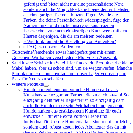
gefertigt und bietet nicht nur eine personalisierte Note,
sondern auch die Möglichkeit, die Haare deiner Liebsten
als einzigartiges Element hinzuzufügen. Wähle die
Farben, die deine Persönlichkeit widerspiegeln, füge den
Namen hinzu und mache unsere personalisierten
Lesezeichen zu einem einzigartigen Kunstwerk mit den
Haaren derjenigen, die dir am meisten bedeuten.
» Wie funktioniert die Bestellung von Andenken?
» FAQs zu unseren Andenken
Gutscheine
Verschenke etwas handgefertigtes mit einem
Gutschein Wir haben verschiedene Motive zur Auswahl.
Sale
Unsere Schätze im Sale! Hier findest du Produkte, die klein
Makel haben, aber zu schön sind, um sie wegzuwerfen. Manche
Produkte müssen auch einfach nur unser Lager verlassen, um
Platz für Neues zu schaffen.
Weitere Produkte
Hundemarken
Deine individuelle Hundemarke aus
Kunstharz – einzigartige Farben, die zu euch passen! So
einzigartig dein treuer Begleiter ist, so einzigartig darf
auch die Hundemarke sein. Wir haben handgemachte
Hundemarken aus erstklassigem Kunstharz für euch
entwickelt – für eine extra Portion Liebe und
Individualität. Unsere Hundemarken sind nicht nur leicht,
sondern auch robust gegen jedes Abenteuer, das du mit
deinem Pelzfreund erlebst. Egal, ob Regen, Sonne oder