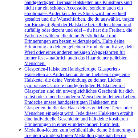
handgefertigten Tierhaar Halsketten aus Kunstharz sind
nicht nur ein schönes Accessoire, sondern auch ein
emotionales Andenken. Jedes Stück wird individuell
gestaltet und die Wunschfarben, die du auswählst, tragen
zur Einzigartigkeit der Halskette bei. Ob leuchtend und
auffällig oder dezent und edel – du hast die Freiheit, die
Farben zu wählen, die deine Persönlichkeit und
Erinnerungen am besten widerspiegeln. Halte deine
Erinnerung an deinen geliebten Hund, deine Katze, dein
Pferd oder eines anderen pelzigen Weggefährten für
immer fest – natürlich auch das Haar deiner geliebten
Menschen.
Glasperlen-Halsketten
Handgefertigte Glasperlen-
Halsketten als Andenken an deine Liebsten Trage eine
Halskette, die deine Verbindung zu deinen Lieben
symbolisiert. Unsere handgefertigten Halsketten mit
Glasperlen sind ein unvergleichliches Geschenk für dich
selbst oder einen besonderen Menschen in deinem Leben.
Entdecke unsere handgefertigten Halsketten mit
Glasperlen, in die das Haar deines geliebten Tieres oder
Menschen eingelegt wird. Jede dieser Halsketten erzählt
eine individuelle Geschichte und hält deine kostbaren
Erinnerungen in einer wunderschönen Form fest.
Medaillon-Ketten zum befüllen
Halte deine Erinnerungen
in einem wunderschönen Medaillon ganz nah bei dir