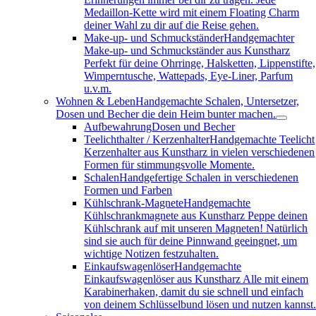
Medaillon-Kette wird mit einem Floating Charm
deiner Wahl zu dir auf die Reise gehen.
Make-up- und Schmuckständer
Handgemachter
Make-up- und Schmuckständer aus Kunstharz
Perfekt für deine Ohrringe, Halsketten, Lippenstifte,
Wimperntusche, Wattepads, Eye-Liner, Parfum
u.v.m.
Wohnen & Leben
Handgemachte Schalen, Untersetzer,
Dosen und Becher die dein Heim bunter machen.
Aufbewahrung
Dosen und Becher
Teelichthalter / Kerzenhalter
Handgemachte Teelicht
Kerzenhalter aus Kunstharz in vielen verschiedenen
Formen für stimmungsvolle Momente.
Schalen
Handgefertige Schalen in verschiedenen
Formen und Farben
Kühlschrank-Magnete
Handgemachte
Kühlschrankmagnete aus Kunstharz Peppe deinen
Kühlschrank auf mit unseren Magneten! Natürlich
sind sie auch für deine Pinnwand geeingnet, um
wichtige Notizen festzuhalten.
Einkaufswagenlöser
Handgemachte
Einkaufswagenlöser aus Kunstharz Alle mit einem
Karabinerhaken, damit du sie schnell und einfach
von deinem Schlüsselbund lösen und nutzen kannst