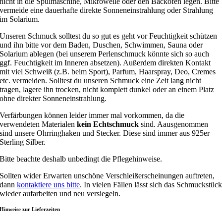
nicht in die Spülmaschine, Mikrowelle oder den Backofen legen. Bitte
vermeide eine dauerhafte direkte Sonneneinstrahlung oder Strahlung
im Solarium.
Unseren Schmuck solltest du so gut es geht vor Feuchtigkeit schützen
und ihn bitte vor dem Baden, Duschen, Schwimmen, Sauna oder
Solarium ablegen (bei unserem Perlenschmuck könnte sich so auch
ggf. Feuchtigkeit im Inneren absetzen). Außerdem direkten Kontakt
mit viel Schweiß (z.B. beim Sport), Parfum, Haarspray, Deo, Cremes
etc. vermeiden. Solltest du unseren Schmuck eine Zeit lang nicht
tragen, lagere ihn trocken, nicht komplett dunkel oder an einem Platz
ohne direkter Sonneneinstrahlung.
Verfärbungen können leider immer mal vorkommen, da die
verwendeten Materialen
kein Echtschmuck
sind. Aausgenommen
sind unsere Ohrringhaken und Stecker. Diese sind immer aus 925er
Sterling Silber.
Bitte beachte deshalb unbedingt die Pflegehinweise.
Sollten wider Erwarten unschöne Verschleißerscheinungen auftreten,
dann
kontaktiere uns bitte
. In vielen Fällen lässt sich das Schmuckstüc
wieder aufarbeiten und neu versiegeln.
Hinweise zur Lieferzeiten