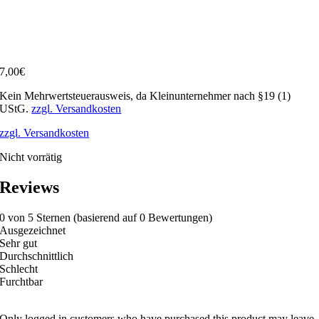
7,00
€
Kein Mehrwertsteuerausweis, da Kleinunternehmer nach §19 (1)
UStG.
zzgl. Versandkosten
zzgl. Versandkosten
Nicht vorrätig
Reviews
0 von 5 Sternen (basierend auf 0 Bewertungen)
Ausgezeichnet
Sehr gut
Durchschnittlich
Schlecht
Furchtbar
Only logged in customers who have purchased this product may leave