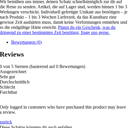
Wir bemühen uns immer, deinen Schatz schnellstmöglich zur dir auf
die Reise zu senden. Artikel, die auf Lager sind, werden binnen 1 bis 3
Werktagen verschickt. Individuell gefertigte Unikate aus benötigen – je
nach Produkt – 1 bis 3 Wochen Lieferzeit, da das Kunstharz eine
gewisse Zeit aushärten muss, damit keine Verformungen entstehen und
es die endgültige Härte erreicht.
Planst du ein Geschenk, was du
dringend zu einer bestimmten Zeit benötigst, frage uns gerne.
Bewertungen (0)
Reviews
0 von 5 Sternen (basierend auf 0 Bewertungen)
Ausgezeichnet
Sehr gut
Durchschnittlich
Schlecht
Furchtbar
Only logged in customers who have purchased this product may leave
a review.
zurück
Diese Schätze könnten dir auch gefallen