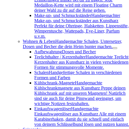
Medaillon-Kette wird mit einem Floating Charm
deiner Wahl zu dir auf die Reise gehen.
Make-up- und Schmuckständer
Handgemachter
Make-up- und Schmuckständer aus Kunstharz
Perfekt für deine Ohrringe, Halsketten, Lippenstifte,
Wimperntusche, Wattepads, Eye-Liner, Parfum
u.v.m.
Wohnen & Leben
Handgemachte Schalen, Untersetzer,
Dosen und Becher die dein Heim bunter machen.
Aufbewahrung
Dosen und Becher
Teelichthalter / Kerzenhalter
Handgemachte Teelicht
Kerzenhalter aus Kunstharz in vielen verschiedenen
Formen für stimmungsvolle Momente.
Schalen
Handgefertige Schalen in verschiedenen
Formen und Farben
Kühlschrank-Magnete
Handgemachte
Kühlschrankmagnete aus Kunstharz Peppe deinen
Kühlschrank auf mit unseren Magneten! Natürlich
sind sie auch für deine Pinnwand geeingnet, um
wichtige Notizen festzuhalten.
Einkaufswagenlöser
Handgemachte
Einkaufswagenlöser aus Kunstharz Alle mit einem
Karabinerhaken, damit du sie schnell und einfach
von deinem Schlüsselbund lösen und nutzen kannst