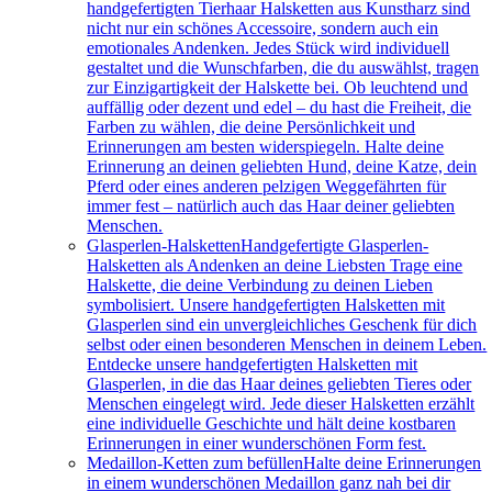
handgefertigten Tierhaar Halsketten aus Kunstharz sind
nicht nur ein schönes Accessoire, sondern auch ein
emotionales Andenken. Jedes Stück wird individuell
gestaltet und die Wunschfarben, die du auswählst, tragen
zur Einzigartigkeit der Halskette bei. Ob leuchtend und
auffällig oder dezent und edel – du hast die Freiheit, die
Farben zu wählen, die deine Persönlichkeit und
Erinnerungen am besten widerspiegeln. Halte deine
Erinnerung an deinen geliebten Hund, deine Katze, dein
Pferd oder eines anderen pelzigen Weggefährten für
immer fest – natürlich auch das Haar deiner geliebten
Menschen.
Glasperlen-Halsketten
Handgefertigte Glasperlen-
Halsketten als Andenken an deine Liebsten Trage eine
Halskette, die deine Verbindung zu deinen Lieben
symbolisiert. Unsere handgefertigten Halsketten mit
Glasperlen sind ein unvergleichliches Geschenk für dich
selbst oder einen besonderen Menschen in deinem Leben.
Entdecke unsere handgefertigten Halsketten mit
Glasperlen, in die das Haar deines geliebten Tieres oder
Menschen eingelegt wird. Jede dieser Halsketten erzählt
eine individuelle Geschichte und hält deine kostbaren
Erinnerungen in einer wunderschönen Form fest.
Medaillon-Ketten zum befüllen
Halte deine Erinnerungen
in einem wunderschönen Medaillon ganz nah bei dir