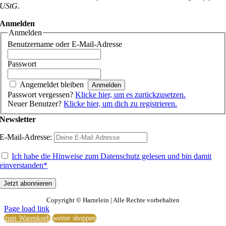
UStG.
Anmelden
Anmelden
Benutzername oder E-Mail-Adresse
Passwort
Angemeldet bleiben
Passwort vergessen?
Klicke hier, um es zurückzusetzen.
Neuer Benutzer?
Klicke hier, um dich zu registrieren.
Newsletter
E-Mail-Adresse:
Ich habe die Hinweise zum Datenschutz gelesen und bin damit
einverstanden*
Copyright ©
Harzelein | Alle Rechte vorbehalten
Page load link
zum Warenkorb
weiter shoppen