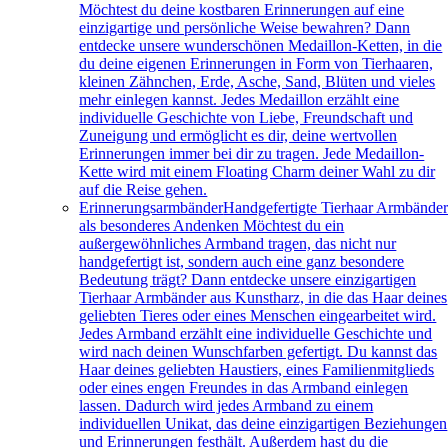
Möchtest du deine kostbaren Erinnerungen auf eine
einzigartige und persönliche Weise bewahren? Dann
entdecke unsere wunderschönen Medaillon-Ketten, in die
du deine eigenen Erinnerungen in Form von Tierhaaren,
kleinen Zähnchen, Erde, Asche, Sand, Blüten und vieles
mehr einlegen kannst. Jedes Medaillon erzählt eine
individuelle Geschichte von Liebe, Freundschaft und
Zuneigung und ermöglicht es dir, deine wertvollen
Erinnerungen immer bei dir zu tragen. Jede Medaillon-
Kette wird mit einem Floating Charm deiner Wahl zu dir
auf die Reise gehen.
Erinnerungsarmbänder
Handgefertigte Tierhaar Armbände
als besonderes Andenken Möchtest du ein
außergewöhnliches Armband tragen, das nicht nur
handgefertigt ist, sondern auch eine ganz besondere
Bedeutung trägt? Dann entdecke unsere einzigartigen
Tierhaar Armbänder aus Kunstharz, in die das Haar deines
geliebten Tieres oder eines Menschen eingearbeitet wird.
Jedes Armband erzählt eine individuelle Geschichte und
wird nach deinen Wunschfarben gefertigt. Du kannst das
Haar deines geliebten Haustiers, eines Familienmitglieds
oder eines engen Freundes in das Armband einlegen
lassen. Dadurch wird jedes Armband zu einem
individuellen Unikat, das deine einzigartigen Beziehungen
und Erinnerungen festhält. Außerdem hast du die