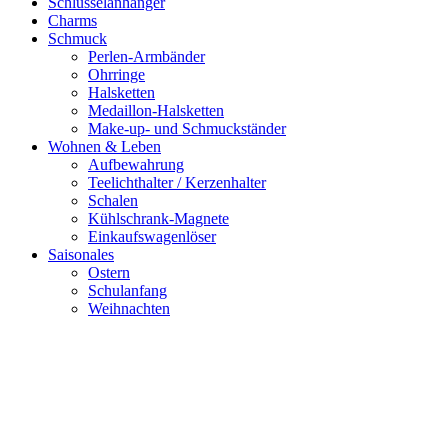
Schlüsselanhänger
Charms
Schmuck
Perlen-Armbänder
Ohrringe
Halsketten
Medaillon-Halsketten
Make-up- und Schmuckständer
Wohnen & Leben
Aufbewahrung
Teelichthalter / Kerzenhalter
Schalen
Kühlschrank-Magnete
Einkaufswagenlöser
Saisonales
Ostern
Schulanfang
Weihnachten