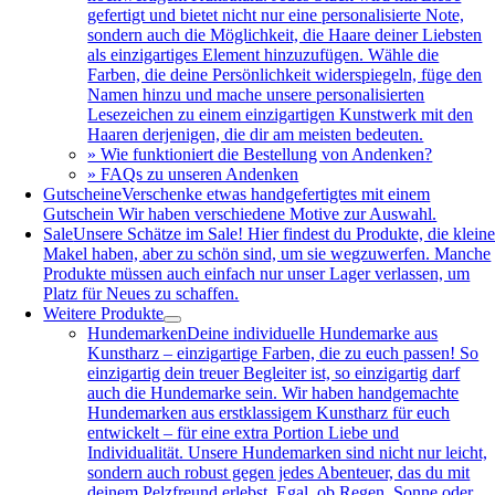
gefertigt und bietet nicht nur eine personalisierte Note,
sondern auch die Möglichkeit, die Haare deiner Liebsten
als einzigartiges Element hinzuzufügen. Wähle die
Farben, die deine Persönlichkeit widerspiegeln, füge den
Namen hinzu und mache unsere personalisierten
Lesezeichen zu einem einzigartigen Kunstwerk mit den
Haaren derjenigen, die dir am meisten bedeuten.
» Wie funktioniert die Bestellung von Andenken?
» FAQs zu unseren Andenken
Gutscheine
Verschenke etwas handgefertigtes mit einem
Gutschein Wir haben verschiedene Motive zur Auswahl.
Sale
Unsere Schätze im Sale! Hier findest du Produkte, die klein
Makel haben, aber zu schön sind, um sie wegzuwerfen. Manche
Produkte müssen auch einfach nur unser Lager verlassen, um
Platz für Neues zu schaffen.
Weitere Produkte
Hundemarken
Deine individuelle Hundemarke aus
Kunstharz – einzigartige Farben, die zu euch passen! So
einzigartig dein treuer Begleiter ist, so einzigartig darf
auch die Hundemarke sein. Wir haben handgemachte
Hundemarken aus erstklassigem Kunstharz für euch
entwickelt – für eine extra Portion Liebe und
Individualität. Unsere Hundemarken sind nicht nur leicht,
sondern auch robust gegen jedes Abenteuer, das du mit
deinem Pelzfreund erlebst. Egal, ob Regen, Sonne oder