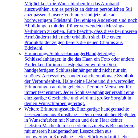
Möglichkeit, die Wunschfarben für das Armband
auszuwählen, um es perfekt an deinen persönlichen Stil
anzupassen. Unsere Verbinder sind jetzt alle aus
hochwertigem Edelstahl! Bei einigen Andenken sind noch
Abbildungen mit den früher verwendeten Messing-
Verbindern zu sehen. Bitte beachte, dass diese bei unseren
Armbändern nicht mehr erhältlich sind. Die ersten
Produktbilder zeigen bereits die neuen Charms aus
Edelstahl.
Erinnerungs-Schlüsselanhänger
Handgefertigte
Schlüsselanhänger, in die das Haar, ein Foto oder andere
Andenken für immer festgehalten werden Diese
handgefertigten Schlüsselanhänger sind nicht nur ein
schönes Accessoires, sondern auch emotionale Symbole
der Verbundenheit. Halte deine Liebe und die wertvollen
Erinnerungen an dein geliebtes Tier oder Menschen für
immer fest erinnert. Jeder Schlüsselanhänger erzählt eine
einzigartige Geschichte und wird mit großer Sorgfalt in
deinen Wunschfarben gefertigt.
Weitere Erinnerungsstücke
Einzigartige handgemachte
Lesezeichen aus Kunstharz – Dein persönlicher Begleiter
in Wunschfarben mit Namen und dem Haar deiner
Liebsten Mache dein Leseerlebnis zu etwas Besonderem
mit unseren handgemachten Lesezeichen aus
hochwertigem Kunstharz. Jedes Stück wird mit Liebe