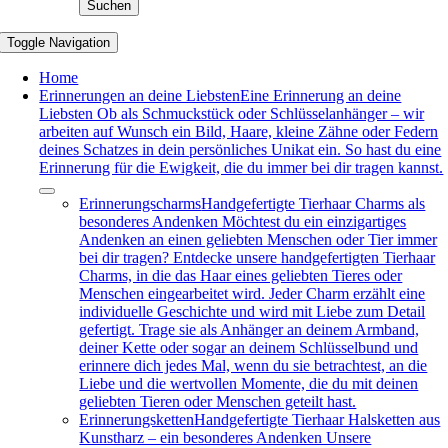
Suchen
Toggle Navigation
Home
Erinnerungen an deine Liebsten
Eine Erinnerung an deine
Liebsten Ob als Schmuckstück oder Schlüsselanhänger – wir
arbeiten auf Wunsch ein Bild, Haare, kleine Zähne oder Federn
deines Schatzes in dein persönliches Unikat ein. So hast du eine
Erinnerung für die Ewigkeit, die du immer bei dir tragen kannst.
Erinnerungscharms
Handgefertigte Tierhaar Charms als
besonderes Andenken Möchtest du ein einzigartiges
Andenken an einen geliebten Menschen oder Tier immer
bei dir tragen? Entdecke unsere handgefertigten Tierhaar
Charms, in die das Haar eines geliebten Tieres oder
Menschen eingearbeitet wird. Jeder Charm erzählt eine
individuelle Geschichte und wird mit Liebe zum Detail
gefertigt. Trage sie als Anhänger an deinem Armband,
deiner Kette oder sogar an deinem Schlüsselbund und
erinnere dich jedes Mal, wenn du sie betrachtest, an die
Liebe und die wertvollen Momente, die du mit deinen
geliebten Tieren oder Menschen geteilt hast.
Erinnerungsketten
Handgefertigte Tierhaar Halsketten aus
Kunstharz – ein besonderes Andenken Unsere