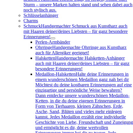
Sturm – unsere Marken halten stand und sehen dabei auch
noch stylisch aus.
Schlüsselanhänger
Charms
Schmuck
Handgemachter Schmuck aus Kunstharz auch
mit Haaren deiner/deines Liebsten – für ganz besondere
Erinnerungen!
Perlen-Armbänder
Ohrringe
Handgemachte Ohrringe aus Kunstharz
auch für Allergiker geeignet!
Halsketten
Handgemachte Halsketten-Anhänger
auch mit Haaren deiner/deines Liebsten – für ganz
besondere Erinnerungen!
Medaillon-Halsketten
Halte deine Erinnerungen in
einem wunderschönen Medaillon ganz nah bei dir
Möchtest du deine kostbaren Erinnerungen auf eine
einzigartige und persönliche Weise bewahren?
Dann entdecke unsere wunderschönen Medaillon-
Ketten, in die du deine eigenen Erinnerungen in
Form von Tierhaaren, kleinen Zähnchen, Erde,
Asche, Sand, Blüten und vieles mehr einlegen
kannst. Jedes Medaillon erzählt eine individuelle
Geschichte von Liebe, Freundschaft und Zuneigun
und ermöglicht es dir, deine wertvollen
Erinnerungen immer bei dir zu tragen. Jede