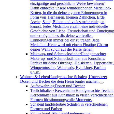
einzigartige und persönliche Weise bewahren?
Dann entdecke unsere wunderschönen Medaillon-
Ketten, in die du deine eigenen Erinnerungen in
Form von Tierhaaren, kleinen Zähnchen, Erde,
Asche, Sand, Blüten und vieles mehr einlegen
kannst. Jedes Medaillon erzählt eine individuelle
Geschichte von Liebe, Freundschaft und Zuneigun
und ermöglicht es dir, deine wertvollen
Erinnerungen immer bei dir zu tragen. Jede
Medaillon-Kette wird mit einem Floating Charm
deiner Wahl zu dir auf die Reise gehen.
Make-up- und Schmuckständer
Handgemachter
Make-up- und Schmuckständer aus Kunstharz
Perfekt für deine Ohrringe, Halsketten, Lippenstifte,
Wimperntusche, Wattepads, Eye-Liner, Parfum
u.v.m.
Wohnen & Leben
Handgemachte Schalen, Untersetzer,
Dosen und Becher die dein Heim bunter machen.
Aufbewahrung
Dosen und Becher
Teelichthalter / Kerzenhalter
Handgemachte Teelicht
Kerzenhalter aus Kunstharz in vielen verschiedenen
Formen für stimmungsvolle Momente.
Schalen
Handgefertige Schalen in verschiedenen
Formen und Farben
Kühlschrank-Magnete
Handgemachte