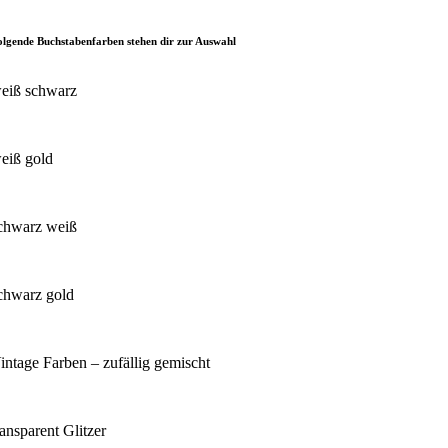
olgende Buchstabenfarben stehen dir zur Auswahl
eiß schwarz
eiß gold
chwarz weiß
chwarz gold
intage Farben – zufällig gemischt
ransparent Glitzer