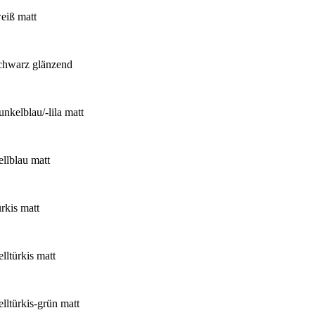
eiß matt
chwarz glänzend
unkelblau/-lila matt
ellblau matt
ürkis matt
elltürkis matt
elltürkis-grün matt