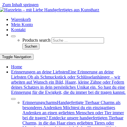
Zum Inhalt springen
Warenkorb
Mein Konto
Kontakt
Products search
Suchen
Toggle Navigation
Home
Erinnerungen an deine Liebsten
Eine Erinnerung an deine
Liebsten Ob als Schmuckstück oder Schlüsselanhänger – wir
arbeiten auf Wunsch ein Bild, Haare, kleine Zähne oder Federn
deines Schatzes in dein persönliches Unikat ein. So hast du eine
Erinnerung für die Ewigkeit, die du immer bei dir tragen kannst.
Erinnerungscharms
Handgefertigte Tierhaar Charms als
besonderes Andenken Möchtest du ein einzigartiges
Andenken an einen geliebten Menschen oder Tier immer
bei dir tragen? Entdecke unsere handgefertigten Tierhaar
Charms, in die das Haar eines geliebten Tieres oder