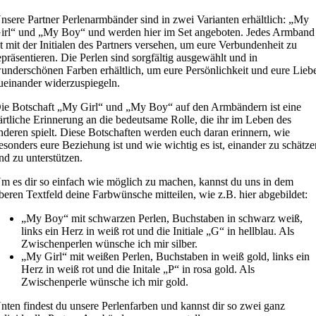
nsere Partner Perlenarmbänder sind in zwei Varianten erhältlich: „My
irl“ und „My Boy“ und werden hier im Set angeboten. Jedes Armband
st mit der Initialen des Partners versehen, um eure Verbundenheit zu
epräsentieren. Die Perlen sind sorgfältig ausgewählt und in
underschönen Farben erhältlich, um eure Persönlichkeit und eure Lieb
ueinander widerzuspiegeln.
ie Botschaft „My Girl“ und „My Boy“ auf den Armbändern ist eine
ärtliche Erinnerung an die bedeutsame Rolle, die ihr im Leben des
nderen spielt. Diese Botschaften werden euch daran erinnern, wie
esonders eure Beziehung ist und wie wichtig es ist, einander zu schätz
nd zu unterstützen.
m es dir so einfach wie möglich zu machen, kannst du uns in dem
beren Textfeld deine Farbwünsche mitteilen, wie z.B. hier abgebildet:
„My Boy“ mit schwarzen Perlen, Buchstaben in schwarz weiß,
links ein Herz in weiß rot und die Initiale „G“ in hellblau. Als
Zwischenperlen wünsche ich mir silber.
„My Girl“ mit weißen Perlen, Buchstaben in weiß gold, links ein
Herz in weiß rot und die Initale „P“ in rosa gold. Als
Zwischenperle wünsche ich mir gold.
nten findest du unsere Perlenfarben und kannst dir so zwei ganz