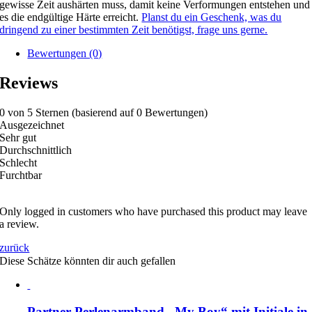
gewisse Zeit aushärten muss, damit keine Verformungen entstehen und
es die endgültige Härte erreicht.
Planst du ein Geschenk, was du
dringend zu einer bestimmten Zeit benötigst, frage uns gerne.
Bewertungen (0)
Reviews
0 von 5 Sternen (basierend auf 0 Bewertungen)
Ausgezeichnet
Sehr gut
Durchschnittlich
Schlecht
Furchtbar
Only logged in customers who have purchased this product may leave
a review.
zurück
Diese Schätze könnten dir auch gefallen
Partner-Perlenarmband „My Boy“ mit Initiale in