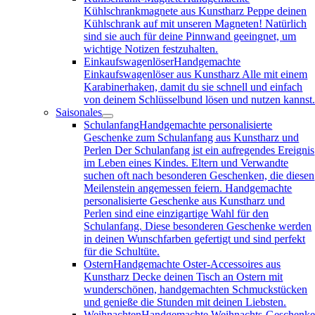
Kühlschrankmagnete aus Kunstharz Peppe deinen
Kühlschrank auf mit unseren Magneten! Natürlich
sind sie auch für deine Pinnwand geeingnet, um
wichtige Notizen festzuhalten.
Einkaufswagenlöser
Handgemachte
Einkaufswagenlöser aus Kunstharz Alle mit einem
Karabinerhaken, damit du sie schnell und einfach
von deinem Schlüsselbund lösen und nutzen kannst
Saisonales
Schulanfang
Handgemachte personalisierte
Geschenke zum Schulanfang aus Kunstharz und
Perlen Der Schulanfang ist ein aufregendes Ereignis
im Leben eines Kindes. Eltern und Verwandte
suchen oft nach besonderen Geschenken, die diesen
Meilenstein angemessen feiern. Handgemachte
personalisierte Geschenke aus Kunstharz und
Perlen sind eine einzigartige Wahl für den
Schulanfang. Diese besonderen Geschenke werden
in deinen Wunschfarben gefertigt und sind perfekt
für die Schultüte.
Ostern
Handgemachte Oster-Accessoires aus
Kunstharz Decke deinen Tisch an Ostern mit
wunderschönen, handgemachten Schmuckstücken
und genieße die Stunden mit deinen Liebsten.
Weihnachten
Handgemachte Weihnachts-Geschenk