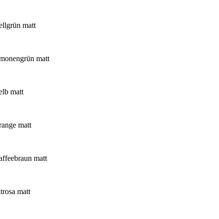
ellgrün matt
imonengrün matt
elb matt
range matt
affeebraun matt
ltrosa matt