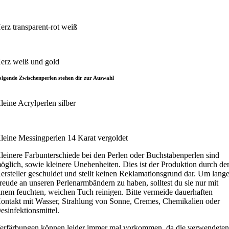
erz transparent-rot weiß
erz weiß und gold
olgende Zwischenperlen stehen dir zur Auswahl
leine Acrylperlen silber
leine Messingperlen 14 Karat vergoldet
leinere Farbunterschiede bei den Perlen oder Buchstabenperlen sind
öglich, sowie kleinere Unebenheiten. Dies ist der Produktion durch de
ersteller geschuldet und stellt keinen Reklamationsgrund dar. Um lang
reude an unseren Perlenarmbändern zu haben, solltest du sie nur mit
inem feuchten, weichen Tuch reinigen. Bitte vermeide dauerhaften
ontakt mit Wasser, Strahlung von Sonne, Cremes, Chemikalien oder
esinfektionsmittel.
erfärbungen können leider immer mal vorkommen, da die verwendete