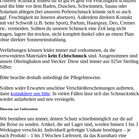
Unseren Schmuck solltest du so gut es geht vor Feuchtigkeit schützen
und ihn bitte vor dem Baden, Duschen, Schwimmen, Sauna oder
Solarium ablegen (bei unserem Perlenschmuck könnte sich so auch
ggf. Feuchtigkeit im Inneren absetzen). Außerdem direkten Kontakt
mit viel Schweiß (z.B. beim Sport), Parfum, Haarspray, Deo, Cremes
etc. vermeiden. Solltest du unseren Schmuck eine Zeit lang nicht
tragen, lagere ihn trocken, nicht komplett dunkel oder an einem Platz
ohne direkter Sonneneinstrahlung.
Verfärbungen können leider immer mal vorkommen, da die
verwendeten Materialen
kein Echtschmuck
sind. Ausgenommen sind
unsere Ohrringhaken und Stecker. Diese sind immer aus 925er Sterling
Silber.
Bitte beachte deshalb unbedingt die Pflegehinweise.
Sollten wider Erwarten unschöne Verschleißerscheinungen auftreten,
dann
kontaktiere uns bitte
. In vielen Fällen lässt sich das Schmuckstüc
wieder aufarbeiten und neu versiegeln.
Hinweise zur Lieferzeiten
Wir bemühen uns immer, deinen Schatz schnellstmöglich zur dir auf
die Reise zu senden. Artikel, die auf Lager sind, werden binnen 1 bis 3
Werktagen verschickt. Individuell gefertigte Unikate benötigen – je
nach Produkt – 1 bis 3 Wochen Lieferzeit, da das Kunstharz eine