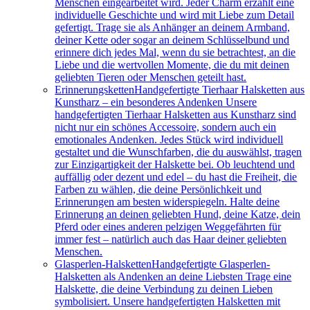
Menschen eingearbeitet wird. Jeder Charm erzählt eine
individuelle Geschichte und wird mit Liebe zum Detail
gefertigt. Trage sie als Anhänger an deinem Armband,
deiner Kette oder sogar an deinem Schlüsselbund und
erinnere dich jedes Mal, wenn du sie betrachtest, an die
Liebe und die wertvollen Momente, die du mit deinen
geliebten Tieren oder Menschen geteilt hast.
Erinnerungsketten
Handgefertigte Tierhaar Halsketten aus
Kunstharz – ein besonderes Andenken Unsere
handgefertigten Tierhaar Halsketten aus Kunstharz sind
nicht nur ein schönes Accessoire, sondern auch ein
emotionales Andenken. Jedes Stück wird individuell
gestaltet und die Wunschfarben, die du auswählst, tragen
zur Einzigartigkeit der Halskette bei. Ob leuchtend und
auffällig oder dezent und edel – du hast die Freiheit, die
Farben zu wählen, die deine Persönlichkeit und
Erinnerungen am besten widerspiegeln. Halte deine
Erinnerung an deinen geliebten Hund, deine Katze, dein
Pferd oder eines anderen pelzigen Weggefährten für
immer fest – natürlich auch das Haar deiner geliebten
Menschen.
Glasperlen-Halsketten
Handgefertigte Glasperlen-
Halsketten als Andenken an deine Liebsten Trage eine
Halskette, die deine Verbindung zu deinen Lieben
symbolisiert. Unsere handgefertigten Halsketten mit