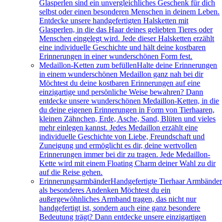
Glasperlen sind ein unvergleichliches Geschenk für dich
selbst oder einen besonderen Menschen in deinem Leben.
Entdecke unsere handgefertigten Halsketten mit
Glasperlen, in die das Haar deines geliebten Tieres oder
Menschen eingelegt wird. Jede dieser Halsketten erzählt
eine individuelle Geschichte und hält deine kostbaren
Erinnerungen in einer wunderschönen Form fest.
Medaillon-Ketten zum befüllen
Halte deine Erinnerungen
in einem wunderschönen Medaillon ganz nah bei dir
Möchtest du deine kostbaren Erinnerungen auf eine
einzigartige und persönliche Weise bewahren? Dann
entdecke unsere wunderschönen Medaillon-Ketten, in die
du deine eigenen Erinnerungen in Form von Tierhaaren,
kleinen Zähnchen, Erde, Asche, Sand, Blüten und vieles
mehr einlegen kannst. Jedes Medaillon erzählt eine
individuelle Geschichte von Liebe, Freundschaft und
Zuneigung und ermöglicht es dir, deine wertvollen
Erinnerungen immer bei dir zu tragen. Jede Medaillon-
Kette wird mit einem Floating Charm deiner Wahl zu dir
auf die Reise gehen.
Erinnerungsarmbänder
Handgefertigte Tierhaar Armbände
als besonderes Andenken Möchtest du ein
außergewöhnliches Armband tragen, das nicht nur
handgefertigt ist, sondern auch eine ganz besondere
Bedeutung trägt? Dann entdecke unsere einzigartigen