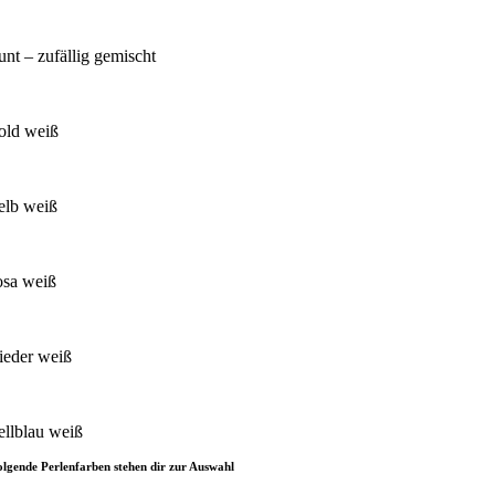
unt – zufällig gemischt
old weiß
elb weiß
osa weiß
lieder weiß
ellblau weiß
olgende Perlenfarben stehen dir zur Auswahl