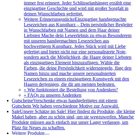
immer fest erinnert. Jeder Schlüsselanhänger erzählt eine
einzigartige Geschichte und wird mit großer Sorgfalt in
deinen Wunschfarben gefertigt.
Weitere Erinnerungsstücke
Einzigartige handgemachte
Lesezeichen aus Kunstharz – Dein persönlicher Begleiter
in Wunschfarben mit Namen und dem Haar deiner
Liebsten Mache dein Leseerlebnis zu etwas Besonderem
mit unseren handgemachten Lesezeichen aus
hochwertigem Kunstharz. Jedes Stück wird mit Liebe
gefertigt und bietet nicht nur eine personalisierte Note,
sondern auch die Möglichkeit, die Haare deiner Liebsten
als einzigartiges Element hinzuzufügen. Wähle die
Farben, die deine Persönlichkeit widerspiegeln, füge den
Namen hinzu und mache unsere personalisierten
Lesezeichen zu einem einzigartigen Kunstwerk mit den
Haaren derjenigen, die dir am meisten bedeuten.
» Wie funktioniert die Bestellung von Andenken?
» FAQs zu unseren Andenken
Gutscheine
Verschenke etwas handgefertigtes mit einem
Gutschein Wir haben verschiedene Motive zur Auswahl.
Sale
Unsere Schätze im Sale! Hier findest du Produkte, die klein
Makel haben, aber zu schön sind, um sie wegzuwerfen. Manche
Produkte müssen auch einfach nur unser Lager verlassen, um
Platz für Neues zu schaffen.
Weitere Produkte