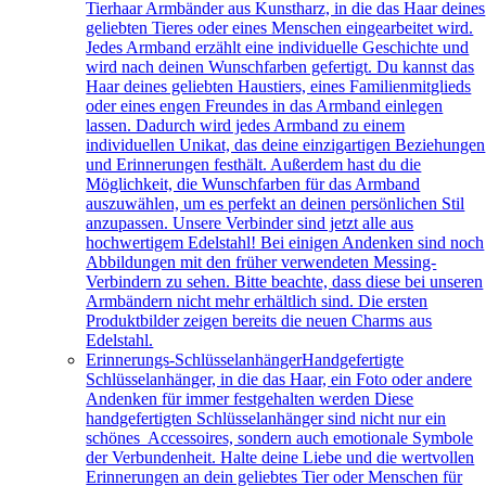
Tierhaar Armbänder aus Kunstharz, in die das Haar deines
geliebten Tieres oder eines Menschen eingearbeitet wird.
Jedes Armband erzählt eine individuelle Geschichte und
wird nach deinen Wunschfarben gefertigt. Du kannst das
Haar deines geliebten Haustiers, eines Familienmitglieds
oder eines engen Freundes in das Armband einlegen
lassen. Dadurch wird jedes Armband zu einem
individuellen Unikat, das deine einzigartigen Beziehungen
und Erinnerungen festhält. Außerdem hast du die
Möglichkeit, die Wunschfarben für das Armband
auszuwählen, um es perfekt an deinen persönlichen Stil
anzupassen. Unsere Verbinder sind jetzt alle aus
hochwertigem Edelstahl! Bei einigen Andenken sind noch
Abbildungen mit den früher verwendeten Messing-
Verbindern zu sehen. Bitte beachte, dass diese bei unseren
Armbändern nicht mehr erhältlich sind. Die ersten
Produktbilder zeigen bereits die neuen Charms aus
Edelstahl.
Erinnerungs-Schlüsselanhänger
Handgefertigte
Schlüsselanhänger, in die das Haar, ein Foto oder andere
Andenken für immer festgehalten werden Diese
handgefertigten Schlüsselanhänger sind nicht nur ein
schönes Accessoires, sondern auch emotionale Symbole
der Verbundenheit. Halte deine Liebe und die wertvollen
Erinnerungen an dein geliebtes Tier oder Menschen für