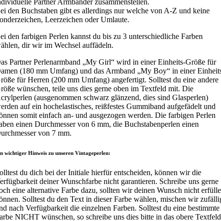
ndividuelle Partner Armbänder zusammenstellen.
ei den Buchstaben gibt es allerdings nur welche von A-Z und keine
onderzeichen, Leerzeichen oder Umlaute.
ei den farbigen Perlen kannst du bis zu 3 unterschiedliche Farben
ählen, dir wir im Wechsel auffädeln.
as Partner Perlenarmband „My Girl“ wird in einer Einheits-Größe für
amen (180 mm Umfang) und das Armband „My Boy“ in einer Einheit
röße für Herren (200 mm Umfang) angefertigt. Solltest du eine andere
röße wünschen, teile uns dies gerne oben im Textfeld mit. Die
crylperlen (ausgenommen schwarz glänzend, dies sind Glasperlen)
erden auf ein hochelastisches, reißfestes Gummiband aufgefädelt und
önnen somit einfach an- und ausgezogen werden. Die farbigen Perlen
aben einen Durchmesser von 6 mm, die Buchstabenperlen einen
urchmesser von 7 mm.
in wichtiger Hinweis zu unseren Vintageperlen:
olltest du dich bei der Initiale hierfür entscheiden, können wir die
erfügbarkeit deiner Wunschfarbe nicht garantieren. Schreibe uns gerne
och eine alternative Farbe dazu, sollten wir deinen Wunsch nicht erfüll
önnen. Solltest du den Text in dieser Farbe wählen, mischen wir zufälli
nd nach Verfügbarkeit die einzelnen Farben. Solltest du eine bestimmte
arbe NICHT wünschen, so schreibe uns dies bitte in das obere Textfeld