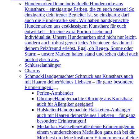
Hundemarken
Deine individuelle Hundemarke aus
Kunstharz – einzigartige Farben, die zu euch passen! So
einzigartig dein treuer Begleiter ist, so einzigartig darf
auch die Hundemarke sein. Wir haben handgemachte
Hundemarken aus erstklassigem Kunstharz für euch
entwickelt – für eine extra Portion Liebe und
Individualität. Unsere Hundemarken sind nicht nur leicht,
sondern auch robust gegen jedes Abenteuer, das du mit
deinem Pelzfreund erlebst. Egal, ob Regen, Sonne oder
Sturm – unsere Marken halten stand und sehen dabei auch
noch stylisch aus.
Schlüsselanhänger
Charms
Schmuck
Handgemachter Schmuck aus Kunstharz auch
mit Haaren deiner/deines Liebsten – für ganz besondere
Erinnerungen!
Perlen-Armbänder
Ohrringe
Handgemachte Ohrringe aus Kunstharz
auch für Allergiker geeignet!
Halsketten
Handgemachte Halsketten-Anhänger
auch mit Haaren deiner/deines Liebsten – für ganz
besondere Erinnerungen!
Medaillon-Halsketten
Halte deine Erinnerungen in
einem wunderschönen Medaillon ganz nah bei dir
Möchtest du deine kostbaren Erinnerungen auf eine