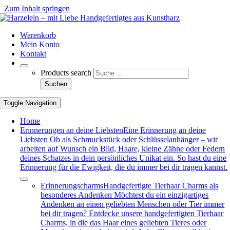
Zum Inhalt springen
Warenkorb
Mein Konto
Kontakt
Products search
Suchen
Toggle Navigation
Home
Erinnerungen an deine Liebsten
Eine Erinnerung an deine
Liebsten Ob als Schmuckstück oder Schlüsselanhänger – wir
arbeiten auf Wunsch ein Bild, Haare, kleine Zähne oder Federn
deines Schatzes in dein persönliches Unikat ein. So hast du eine
Erinnerung für die Ewigkeit, die du immer bei dir tragen kannst.
Erinnerungscharms
Handgefertigte Tierhaar Charms als
besonderes Andenken Möchtest du ein einzigartiges
Andenken an einen geliebten Menschen oder Tier immer
bei dir tragen? Entdecke unsere handgefertigten Tierhaar
Charms, in die das Haar eines geliebten Tieres oder