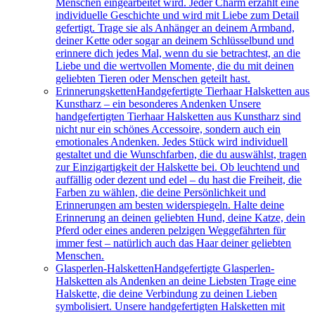
Menschen eingearbeitet wird. Jeder Charm erzählt eine
individuelle Geschichte und wird mit Liebe zum Detail
gefertigt. Trage sie als Anhänger an deinem Armband,
deiner Kette oder sogar an deinem Schlüsselbund und
erinnere dich jedes Mal, wenn du sie betrachtest, an die
Liebe und die wertvollen Momente, die du mit deinen
geliebten Tieren oder Menschen geteilt hast.
Erinnerungsketten
Handgefertigte Tierhaar Halsketten aus
Kunstharz – ein besonderes Andenken Unsere
handgefertigten Tierhaar Halsketten aus Kunstharz sind
nicht nur ein schönes Accessoire, sondern auch ein
emotionales Andenken. Jedes Stück wird individuell
gestaltet und die Wunschfarben, die du auswählst, tragen
zur Einzigartigkeit der Halskette bei. Ob leuchtend und
auffällig oder dezent und edel – du hast die Freiheit, die
Farben zu wählen, die deine Persönlichkeit und
Erinnerungen am besten widerspiegeln. Halte deine
Erinnerung an deinen geliebten Hund, deine Katze, dein
Pferd oder eines anderen pelzigen Weggefährten für
immer fest – natürlich auch das Haar deiner geliebten
Menschen.
Glasperlen-Halsketten
Handgefertigte Glasperlen-
Halsketten als Andenken an deine Liebsten Trage eine
Halskette, die deine Verbindung zu deinen Lieben
symbolisiert. Unsere handgefertigten Halsketten mit