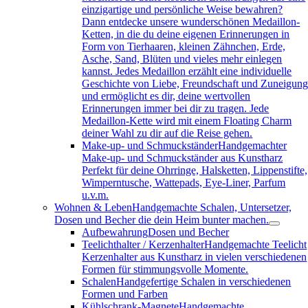
einzigartige und persönliche Weise bewahren?
Dann entdecke unsere wunderschönen Medaillon-
Ketten, in die du deine eigenen Erinnerungen in
Form von Tierhaaren, kleinen Zähnchen, Erde,
Asche, Sand, Blüten und vieles mehr einlegen
kannst. Jedes Medaillon erzählt eine individuelle
Geschichte von Liebe, Freundschaft und Zuneigun
und ermöglicht es dir, deine wertvollen
Erinnerungen immer bei dir zu tragen. Jede
Medaillon-Kette wird mit einem Floating Charm
deiner Wahl zu dir auf die Reise gehen.
Make-up- und Schmuckständer
Handgemachter
Make-up- und Schmuckständer aus Kunstharz
Perfekt für deine Ohrringe, Halsketten, Lippenstifte,
Wimperntusche, Wattepads, Eye-Liner, Parfum
u.v.m.
Wohnen & Leben
Handgemachte Schalen, Untersetzer,
Dosen und Becher die dein Heim bunter machen.
Aufbewahrung
Dosen und Becher
Teelichthalter / Kerzenhalter
Handgemachte Teelicht
Kerzenhalter aus Kunstharz in vielen verschiedenen
Formen für stimmungsvolle Momente.
Schalen
Handgefertige Schalen in verschiedenen
Formen und Farben
Kühlschrank-Magnete
Handgemachte