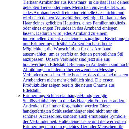
Tierhaar Armbänder aus Kunstharz, in die das Haar deines
geliebten Tieres oder eines Menschen eingearbeitet wird.
Jedes Armband erzählt eine individuelle Geschichte und
wird nach deinen Wunschfarben gefertigt. Du kannst das
Haar deines geliebten Haustiers, eines Familienmitglieds
oder eines engen Freundes in das Armband einlegen
lassen. Dadurch wird jedes Armband zu einem
individuellen Unikat, das deine einzigartigen Beziehungen
und Erinnerungen festhält. Außerdem hast du die
Möglichkeit, die Wunschfarben für das Armband
auszuwählen, um es perfekt an deinen persönlichen Stil
anzupassen. Unsere Verbinder sind jetzt alle aus
hochwertigem Edelstahl! Bei einigen Andenken sind noch
Abbildungen mit den früher verwendeten Messing-
Verbindern zu sehen. Bitte beachte, dass diese bei unseren
Armbändern nicht mehr erhältlich sind. Die ersten
Produktbilder zeigen bereits die neuen Charms aus
Edelstahl.
Erinnerungs-Schlüsselanhänger
Handgefertigte
Schlüsselanhänger, in die das Haar, ein Foto oder andere
Andenken für immer festgehalten werden Diese
handgefertigten Schlüsselanhänger sind nicht nur ein
schönes Accessoires, sondern auch emotionale Symbole
der Verbundenheit. Halte deine Liebe und die wertvollen
Erinnerungen an dein geliebtes Tier oder Menschen für