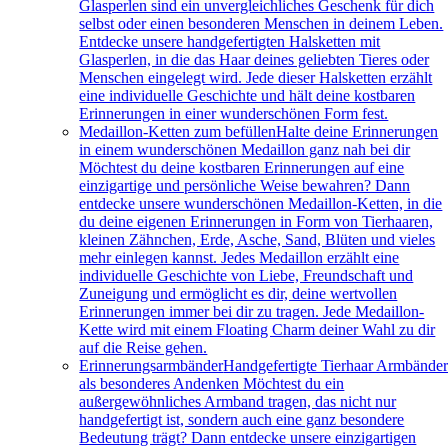
Glasperlen sind ein unvergleichliches Geschenk für dich
selbst oder einen besonderen Menschen in deinem Leben.
Entdecke unsere handgefertigten Halsketten mit
Glasperlen, in die das Haar deines geliebten Tieres oder
Menschen eingelegt wird. Jede dieser Halsketten erzählt
eine individuelle Geschichte und hält deine kostbaren
Erinnerungen in einer wunderschönen Form fest.
Medaillon-Ketten zum befüllen
Halte deine Erinnerungen
in einem wunderschönen Medaillon ganz nah bei dir
Möchtest du deine kostbaren Erinnerungen auf eine
einzigartige und persönliche Weise bewahren? Dann
entdecke unsere wunderschönen Medaillon-Ketten, in die
du deine eigenen Erinnerungen in Form von Tierhaaren,
kleinen Zähnchen, Erde, Asche, Sand, Blüten und vieles
mehr einlegen kannst. Jedes Medaillon erzählt eine
individuelle Geschichte von Liebe, Freundschaft und
Zuneigung und ermöglicht es dir, deine wertvollen
Erinnerungen immer bei dir zu tragen. Jede Medaillon-
Kette wird mit einem Floating Charm deiner Wahl zu dir
auf die Reise gehen.
Erinnerungsarmbänder
Handgefertigte Tierhaar Armbände
als besonderes Andenken Möchtest du ein
außergewöhnliches Armband tragen, das nicht nur
handgefertigt ist, sondern auch eine ganz besondere
Bedeutung trägt? Dann entdecke unsere einzigartigen