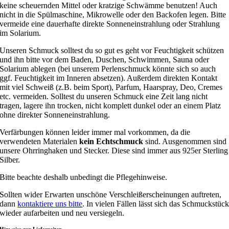
keine scheuernden Mittel oder kratzige Schwämme benutzen! Auch
nicht in die Spülmaschine, Mikrowelle oder den Backofen legen. Bitte
vermeide eine dauerhafte direkte Sonneneinstrahlung oder Strahlung
im Solarium.
Unseren Schmuck solltest du so gut es geht vor Feuchtigkeit schützen
und ihn bitte vor dem Baden, Duschen, Schwimmen, Sauna oder
Solarium ablegen (bei unserem Perlenschmuck könnte sich so auch
ggf. Feuchtigkeit im Inneren absetzen). Außerdem direkten Kontakt
mit viel Schweiß (z.B. beim Sport), Parfum, Haarspray, Deo, Cremes
etc. vermeiden. Solltest du unseren Schmuck eine Zeit lang nicht
tragen, lagere ihn trocken, nicht komplett dunkel oder an einem Platz
ohne direkter Sonneneinstrahlung.
Verfärbungen können leider immer mal vorkommen, da die
verwendeten Materialen
kein Echtschmuck
sind. Ausgenommen sind
unsere Ohrringhaken und Stecker. Diese sind immer aus 925er Sterling
Silber.
Bitte beachte deshalb unbedingt die Pflegehinweise.
Sollten wider Erwarten unschöne Verschleißerscheinungen auftreten,
dann
kontaktiere uns bitte
. In vielen Fällen lässt sich das Schmuckstüc
wieder aufarbeiten und neu versiegeln.
Hinweise zur Lieferzeiten