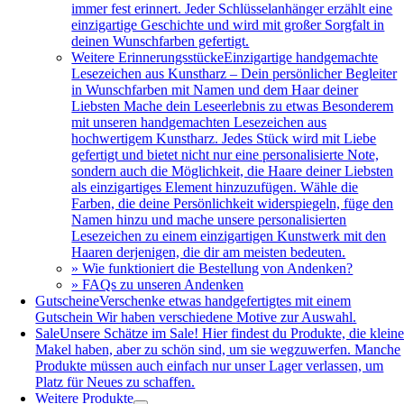
immer fest erinnert. Jeder Schlüsselanhänger erzählt eine
einzigartige Geschichte und wird mit großer Sorgfalt in
deinen Wunschfarben gefertigt.
Weitere Erinnerungsstücke
Einzigartige handgemachte
Lesezeichen aus Kunstharz – Dein persönlicher Begleiter
in Wunschfarben mit Namen und dem Haar deiner
Liebsten Mache dein Leseerlebnis zu etwas Besonderem
mit unseren handgemachten Lesezeichen aus
hochwertigem Kunstharz. Jedes Stück wird mit Liebe
gefertigt und bietet nicht nur eine personalisierte Note,
sondern auch die Möglichkeit, die Haare deiner Liebsten
als einzigartiges Element hinzuzufügen. Wähle die
Farben, die deine Persönlichkeit widerspiegeln, füge den
Namen hinzu und mache unsere personalisierten
Lesezeichen zu einem einzigartigen Kunstwerk mit den
Haaren derjenigen, die dir am meisten bedeuten.
» Wie funktioniert die Bestellung von Andenken?
» FAQs zu unseren Andenken
Gutscheine
Verschenke etwas handgefertigtes mit einem
Gutschein Wir haben verschiedene Motive zur Auswahl.
Sale
Unsere Schätze im Sale! Hier findest du Produkte, die klein
Makel haben, aber zu schön sind, um sie wegzuwerfen. Manche
Produkte müssen auch einfach nur unser Lager verlassen, um
Platz für Neues zu schaffen.
Weitere Produkte