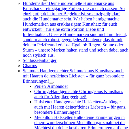
Hundemarken
Deine individuelle Hundemarke aus
Kunstharz – einzigartige Farben, die zu euch passen! So
einzigartig dein treuer Begleiter ist, so einzigartig darf
auch die Hundemarke sein. Wir haben handgemachte
Hundemarken aus erstklassigem Kunstharz für euch
entwickelt – für eine extra Portion Liebe und
Individualität. Unsere Hundemarken sind nicht nur leicht,
sondern auch robust gegen jedes Abenteuer, das du mit
deinem Pelzfreund erlebst. Egal, ob Regen, Sonne oder
Sturm – unsere Marken halten stand und sehen dabei auch
noch stylisch aus.
Schlüsselanhänger
Charms
Schmuck
Handgemachter Schmuck aus Kunstharz auch
mit Haaren deiner/deines Liebsten – für ganz besondere
Erinnerungen!
Perlen-Armbänder
Ohrringe
Handgemachte Ohrringe aus Kunstharz
auch für Allergiker geeignet!
Halsketten
Handgemachte Halsketten-Anhänger
auch mit Haaren deiner/deines Liebsten – für ganz
besondere Erinnerungen!
Medaillon-Halsketten
Halte deine Erinnerungen in
einem wunderschönen Medaillon ganz nah bei dir
Möchtest du deine kostbaren Erinnerungen auf eine