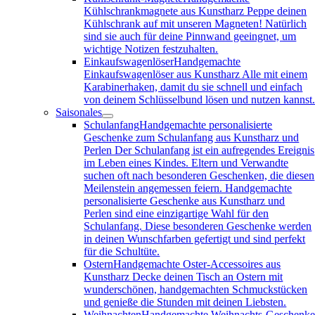
Kühlschrankmagnete aus Kunstharz Peppe deinen
Kühlschrank auf mit unseren Magneten! Natürlich
sind sie auch für deine Pinnwand geeingnet, um
wichtige Notizen festzuhalten.
Einkaufswagenlöser
Handgemachte
Einkaufswagenlöser aus Kunstharz Alle mit einem
Karabinerhaken, damit du sie schnell und einfach
von deinem Schlüsselbund lösen und nutzen kannst
Saisonales
Schulanfang
Handgemachte personalisierte
Geschenke zum Schulanfang aus Kunstharz und
Perlen Der Schulanfang ist ein aufregendes Ereignis
im Leben eines Kindes. Eltern und Verwandte
suchen oft nach besonderen Geschenken, die diesen
Meilenstein angemessen feiern. Handgemachte
personalisierte Geschenke aus Kunstharz und
Perlen sind eine einzigartige Wahl für den
Schulanfang. Diese besonderen Geschenke werden
in deinen Wunschfarben gefertigt und sind perfekt
für die Schultüte.
Ostern
Handgemachte Oster-Accessoires aus
Kunstharz Decke deinen Tisch an Ostern mit
wunderschönen, handgemachten Schmuckstücken
und genieße die Stunden mit deinen Liebsten.
Weihnachten
Handgemachte Weihnachts-Geschenk