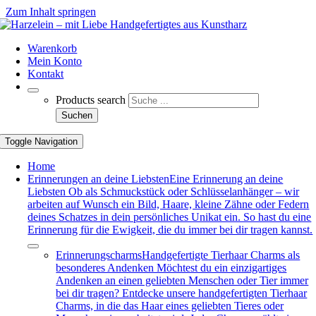
Zum Inhalt springen
Warenkorb
Mein Konto
Kontakt
Products search
Suchen
Toggle Navigation
Home
Erinnerungen an deine Liebsten
Eine Erinnerung an deine
Liebsten Ob als Schmuckstück oder Schlüsselanhänger – wir
arbeiten auf Wunsch ein Bild, Haare, kleine Zähne oder Federn
deines Schatzes in dein persönliches Unikat ein. So hast du eine
Erinnerung für die Ewigkeit, die du immer bei dir tragen kannst.
Erinnerungscharms
Handgefertigte Tierhaar Charms als
besonderes Andenken Möchtest du ein einzigartiges
Andenken an einen geliebten Menschen oder Tier immer
bei dir tragen? Entdecke unsere handgefertigten Tierhaar
Charms, in die das Haar eines geliebten Tieres oder