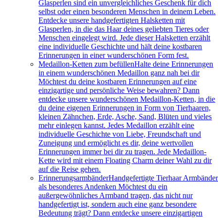
Glasperlen sind ein unvergleichliches Geschenk für dich
selbst oder einen besonderen Menschen in deinem Leben.
Entdecke unsere handgefertigten Halsketten mit
Glasperlen, in die das Haar deines geliebten Tieres oder
Menschen eingelegt wird. Jede dieser Halsketten erzählt
eine individuelle Geschichte und hält deine kostbaren
Erinnerungen in einer wunderschönen Form fest.
Medaillon-Ketten zum befüllen
Halte deine Erinnerungen
in einem wunderschönen Medaillon ganz nah bei dir
Möchtest du deine kostbaren Erinnerungen auf eine
einzigartige und persönliche Weise bewahren? Dann
entdecke unsere wunderschönen Medaillon-Ketten, in die
du deine eigenen Erinnerungen in Form von Tierhaaren,
kleinen Zähnchen, Erde, Asche, Sand, Blüten und vieles
mehr einlegen kannst. Jedes Medaillon erzählt eine
individuelle Geschichte von Liebe, Freundschaft und
Zuneigung und ermöglicht es dir, deine wertvollen
Erinnerungen immer bei dir zu tragen. Jede Medaillon-
Kette wird mit einem Floating Charm deiner Wahl zu dir
auf die Reise gehen.
Erinnerungsarmbänder
Handgefertigte Tierhaar Armbände
als besonderes Andenken Möchtest du ein
außergewöhnliches Armband tragen, das nicht nur
handgefertigt ist, sondern auch eine ganz besondere
Bedeutung trägt? Dann entdecke unsere einzigartigen