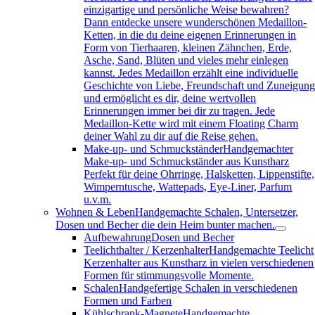
einzigartige und persönliche Weise bewahren?
Dann entdecke unsere wunderschönen Medaillon-
Ketten, in die du deine eigenen Erinnerungen in
Form von Tierhaaren, kleinen Zähnchen, Erde,
Asche, Sand, Blüten und vieles mehr einlegen
kannst. Jedes Medaillon erzählt eine individuelle
Geschichte von Liebe, Freundschaft und Zuneigun
und ermöglicht es dir, deine wertvollen
Erinnerungen immer bei dir zu tragen. Jede
Medaillon-Kette wird mit einem Floating Charm
deiner Wahl zu dir auf die Reise gehen.
Make-up- und Schmuckständer
Handgemachter
Make-up- und Schmuckständer aus Kunstharz
Perfekt für deine Ohrringe, Halsketten, Lippenstifte,
Wimperntusche, Wattepads, Eye-Liner, Parfum
u.v.m.
Wohnen & Leben
Handgemachte Schalen, Untersetzer,
Dosen und Becher die dein Heim bunter machen.
Aufbewahrung
Dosen und Becher
Teelichthalter / Kerzenhalter
Handgemachte Teelicht
Kerzenhalter aus Kunstharz in vielen verschiedenen
Formen für stimmungsvolle Momente.
Schalen
Handgefertige Schalen in verschiedenen
Formen und Farben
Kühlschrank-Magnete
Handgemachte