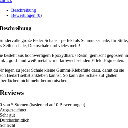
zurück
Beschreibung
Bewertungen (0)
Beschreibung
undervolle große Feder-Schale – perfekt als Schmuckschale, für Stifte
ls Seifenschale, Dekoschale und vieles mehr!
ie besteht aus hochwertigem Epoxydharz / Resin, gemischt gegossen i
ink-, gold- und weiß-metallic mit farbwechselnden Effekt-Pigmenten.
ir legen zu jeder Schale kleine Gummi-Klebefüße dazu, damit du sie
ach Bedarf selbst ankleben kannst. So kann die Schale auf glatten
berflächen nicht mehr herumrutschen.
Reviews
0 von 5 Sternen (basierend auf 0 Bewertungen)
Ausgezeichnet
Sehr gut
Durchschnittlich
Schlecht