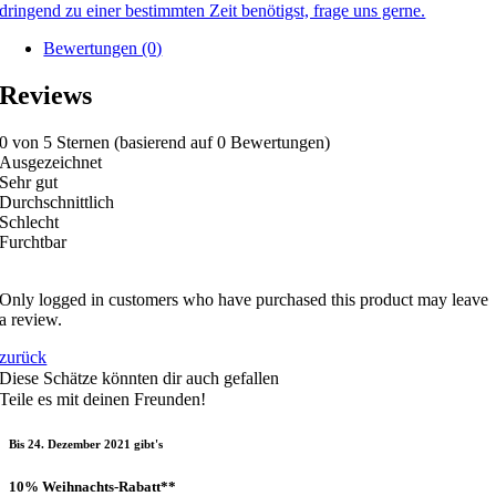
dringend zu einer bestimmten Zeit benötigst, frage uns gerne.
Bewertungen (0)
Reviews
0 von 5 Sternen (basierend auf 0 Bewertungen)
Ausgezeichnet
Sehr gut
Durchschnittlich
Schlecht
Furchtbar
Only logged in customers who have purchased this product may leave
a review.
zurück
Diese Schätze könnten dir auch gefallen
Teile es mit deinen Freunden!
Bis 24. Dezember 2021 gibt's
10% Weihnachts-Rabatt**