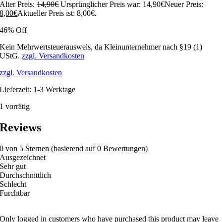
Alter Preis:
14,90
€
Ursprünglicher Preis war: 14,90€
Neuer Preis:
8,00
€
Aktueller Preis ist: 8,00€.
46% Off
Kein Mehrwertsteuerausweis, da Kleinunternehmer nach §19 (1)
UStG.
zzgl. Versandkosten
zzgl. Versandkosten
Lieferzeit:
1-3 Werktage
1 vorrätig
Reviews
0 von 5 Sternen (basierend auf 0 Bewertungen)
Ausgezeichnet
Sehr gut
Durchschnittlich
Schlecht
Furchtbar
Only logged in customers who have purchased this product may leave