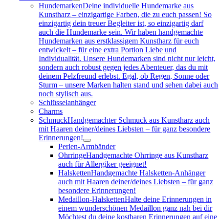
Hundemarken
Deine individuelle Hundemarke aus
Kunstharz – einzigartige Farben, die zu euch passen! So
einzigartig dein treuer Begleiter ist, so einzigartig darf
auch die Hundemarke sein. Wir haben handgemachte
Hundemarken aus erstklassigem Kunstharz für euch
entwickelt – für eine extra Portion Liebe und
Individualität. Unsere Hundemarken sind nicht nur leicht,
sondern auch robust gegen jedes Abenteuer, das du mit
deinem Pelzfreund erlebst. Egal, ob Regen, Sonne oder
Sturm – unsere Marken halten stand und sehen dabei auch
noch stylisch aus.
Schlüsselanhänger
Charms
Schmuck
Handgemachter Schmuck aus Kunstharz auch
mit Haaren deiner/deines Liebsten – für ganz besondere
Erinnerungen!
Perlen-Armbänder
Ohrringe
Handgemachte Ohrringe aus Kunstharz
auch für Allergiker geeignet!
Halsketten
Handgemachte Halsketten-Anhänger
auch mit Haaren deiner/deines Liebsten – für ganz
besondere Erinnerungen!
Medaillon-Halsketten
Halte deine Erinnerungen in
einem wunderschönen Medaillon ganz nah bei dir
Möchtest du deine kostbaren Erinnerungen auf eine