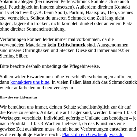
Solarium ablegen (bei unserem Perlenschmuck könnte sich so auch
ggf. Feuchtigkeit im Inneren absetzen). Außerdem direkten Kontakt
mit viel Schweiß (z.B. beim Sport), Parfum, Haarspray, Deo, Cremes
etc. vermeiden. Solltest du unseren Schmuck eine Zeit lang nicht
tragen, lagere ihn trocken, nicht komplett dunkel oder an einem Platz
ohne direkter Sonneneinstrahlung.
Verfärbungen können leider immer mal vorkommen, da die
verwendeten Materialen
kein Echtschmuck
sind. Aausgenommen
sind unsere Ohrringhaken und Stecker. Diese sind immer aus 925er
Sterling Silber.
Bitte beachte deshalb unbedingt die Pflegehinweise.
Sollten wider Erwarten unschöne Verschleißerscheinungen auftreten,
dann
kontaktiere uns bitte
. In vielen Fällen lässt sich das Schmuckstüc
wieder aufarbeiten und neu versiegeln.
Hinweise zur Lieferzeiten
Wir bemühen uns immer, deinen Schatz schnellstmöglich zur dir auf
die Reise zu senden. Artikel, die auf Lager sind, werden binnen 1 bis 3
Werktagen verschickt. Individuell gefertigte Unikate aus benötigen – je
nach Produkt – 1 bis 3 Wochen Lieferzeit, da das Kunstharz eine
gewisse Zeit aushärten muss, damit keine Verformungen entstehen und
es die endgültige Härte erreicht.
Planst du ein Geschenk, was du