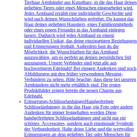
Tierhaar Armbänder aus Kunstharz, in die das Haar deines
geliebten Tieres oder eines Menschen eingearbeitet wird.
Jedes Armband erzählt eine individuelle Geschichte und
wird nach deinen Wunschfarben gefertigt. Du kannst das
Haar deines geliebten Haustiers, eines Familienmitglieds
oder eines engen Freundes in das Armband einlegen
lassen. Dadurch wird jedes Armband zu einem
individuellen Unikat, das deine einzigartigen Beziehungen
und Erinnerungen festhält. Außerdem hast du die
Möglichkeit, die Wunschfarben für das Armband
auszuwählen, um es perfekt an deinen persönlichen Stil
anzupassen. Unsere Verbinder sind jetzt alle aus
hochwertigem Edelstahl! Bei einigen Andenken sind noch
Abbildungen mit den früher verwendeten Messing-
Verbindern zu sehen. Bitte beachte, dass diese bei unseren
Armbändern nicht mehr erhältlich sind. Die ersten
Produktbilder zeigen bereits die neuen Charms aus
Edelstahl.
Erinnerungs-Schlüsselanhänger
Handgefertigte
Schlüsselanhänger, in die das Haar, ein Foto oder andere
Andenken für immer festgehalten werden Diese
handgefertigten Schlüsselanhänger sind nicht nur ein
schönes Accessoires, sondern auch emotionale Symbole
der Verbundenheit. Halte deine Liebe und die wertvollen
Erinnerungen an dein geliebtes Tier oder Menschen für