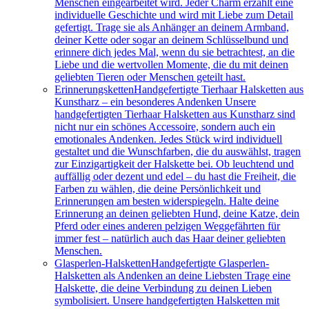
Menschen eingearbeitet wird. Jeder Charm erzählt eine
individuelle Geschichte und wird mit Liebe zum Detail
gefertigt. Trage sie als Anhänger an deinem Armband,
deiner Kette oder sogar an deinem Schlüsselbund und
erinnere dich jedes Mal, wenn du sie betrachtest, an die
Liebe und die wertvollen Momente, die du mit deinen
geliebten Tieren oder Menschen geteilt hast.
Erinnerungsketten
Handgefertigte Tierhaar Halsketten aus
Kunstharz – ein besonderes Andenken Unsere
handgefertigten Tierhaar Halsketten aus Kunstharz sind
nicht nur ein schönes Accessoire, sondern auch ein
emotionales Andenken. Jedes Stück wird individuell
gestaltet und die Wunschfarben, die du auswählst, tragen
zur Einzigartigkeit der Halskette bei. Ob leuchtend und
auffällig oder dezent und edel – du hast die Freiheit, die
Farben zu wählen, die deine Persönlichkeit und
Erinnerungen am besten widerspiegeln. Halte deine
Erinnerung an deinen geliebten Hund, deine Katze, dein
Pferd oder eines anderen pelzigen Weggefährten für
immer fest – natürlich auch das Haar deiner geliebten
Menschen.
Glasperlen-Halsketten
Handgefertigte Glasperlen-
Halsketten als Andenken an deine Liebsten Trage eine
Halskette, die deine Verbindung zu deinen Lieben
symbolisiert. Unsere handgefertigten Halsketten mit