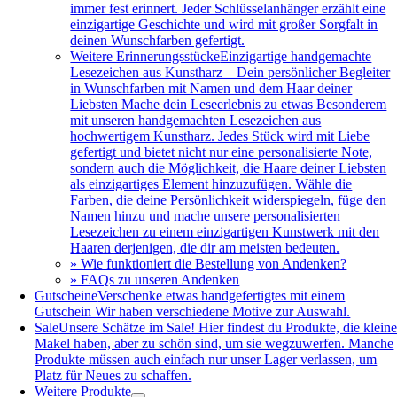
immer fest erinnert. Jeder Schlüsselanhänger erzählt eine
einzigartige Geschichte und wird mit großer Sorgfalt in
deinen Wunschfarben gefertigt.
Weitere Erinnerungsstücke
Einzigartige handgemachte
Lesezeichen aus Kunstharz – Dein persönlicher Begleiter
in Wunschfarben mit Namen und dem Haar deiner
Liebsten Mache dein Leseerlebnis zu etwas Besonderem
mit unseren handgemachten Lesezeichen aus
hochwertigem Kunstharz. Jedes Stück wird mit Liebe
gefertigt und bietet nicht nur eine personalisierte Note,
sondern auch die Möglichkeit, die Haare deiner Liebsten
als einzigartiges Element hinzuzufügen. Wähle die
Farben, die deine Persönlichkeit widerspiegeln, füge den
Namen hinzu und mache unsere personalisierten
Lesezeichen zu einem einzigartigen Kunstwerk mit den
Haaren derjenigen, die dir am meisten bedeuten.
» Wie funktioniert die Bestellung von Andenken?
» FAQs zu unseren Andenken
Gutscheine
Verschenke etwas handgefertigtes mit einem
Gutschein Wir haben verschiedene Motive zur Auswahl.
Sale
Unsere Schätze im Sale! Hier findest du Produkte, die klein
Makel haben, aber zu schön sind, um sie wegzuwerfen. Manche
Produkte müssen auch einfach nur unser Lager verlassen, um
Platz für Neues zu schaffen.
Weitere Produkte